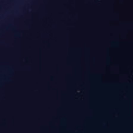
NEWS CENTER
新闻资讯
东莞韦德官方网的优点您知道哪些
东莞韦德官方网，接触式行程开关存在响应速度低、精度差、接
触检测容易损坏被检测物及寿命短等缺点。而晶体管接近开关的
作用距离短，不能直接检测非金属材料。
轻触开关生产厂家浅谈接近开关的分类