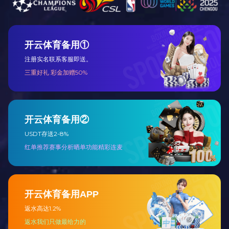
HS83-314-P123-H-G
HS66S-X-X
HS66D-X-X
HS66ZD-X-X
ABOUT US
关于韦德（中国）