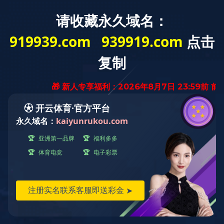
实力雄厚
产品齐全
公司拥有一批高水平的科技
产品被广泛应用于家电、数