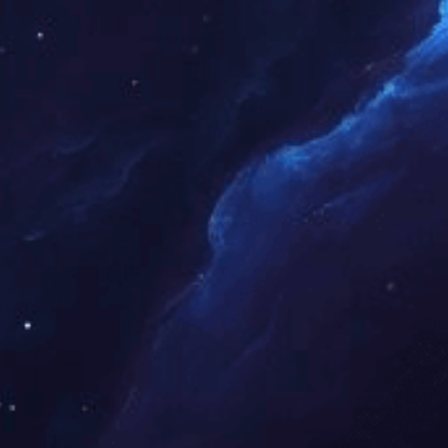
试仪器，电视机，录像机，汽车等