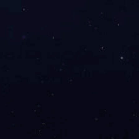
关注我们
技术支持：
东莞网站建设
官网(中国)官方网站
|
新利官方网站
|
6686在线(中国)唯一官方网站
|