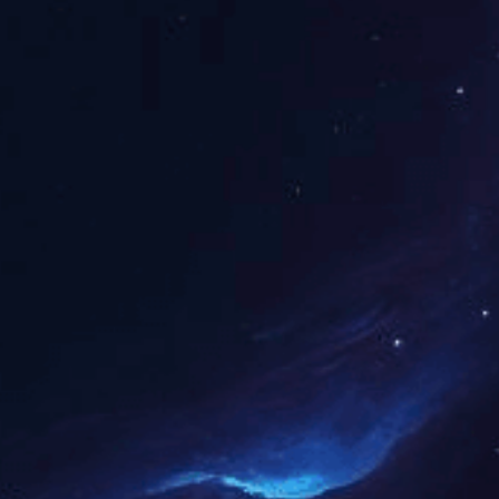
系列： TVDP01
特点： 直按
尺寸： 6.0X6.0mm
产品分类： 轻触开关 - D系列 / 6x6
应用
※ 各种电子设备像音响设备，办公设备，通讯设备，测
特点
※ 插脚类型，可以直接安在PCB上
※ 一些输出脚可以做为引脚让电路设计更简单
※ 可做防静电接地脚
※ 标准的帽子是可以做的
尺寸图
PCB电路参考图