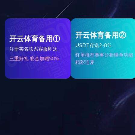
产品详情
产品详情 / Product Details