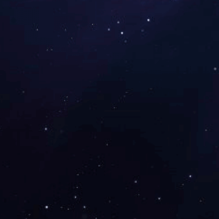
韦德官方网
服务热线：0769-22675891
传真：0769-22675890
产品关键词：
机械开关
|
自锁开关
|
USB连接器
|
按键开
-
关于韦德（中国）
-
产品中心
-
韦德（中国）