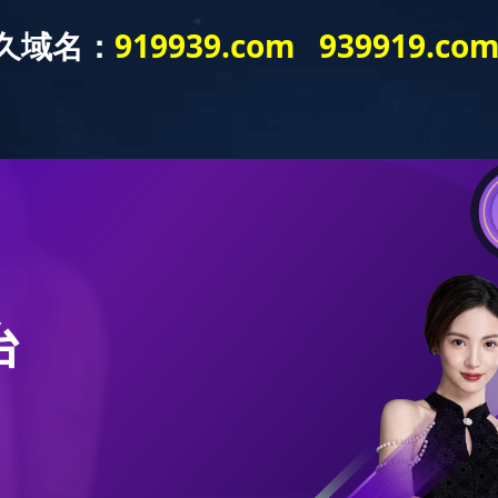
网站首页
关于韦德（中国）
产品中心
韦德