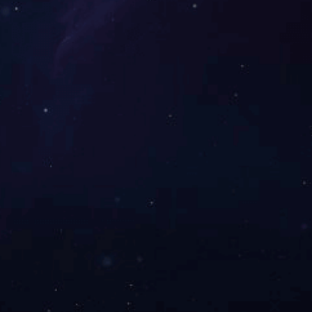
首页
1
末页
地址：广东省东莞市东城区主山街道上三杞工业大道立洲科技园3栋
关
|
检测开关
|
DC JACK
|
韦德官方网
|
轻触开关
-
服务中心
-
环境保护
-
联系我们