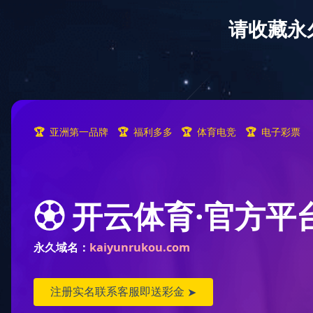
产品中心
国内众多电子厂家的优质供应商